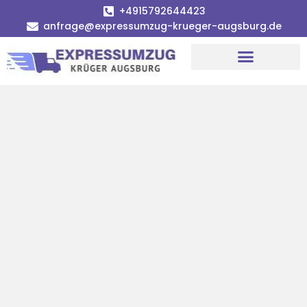
+4915792644423
anfrage@expressumzug-krueger-augsburg.de
Umzugsunternehmen Augsburg
Umzugsservice Augsburg