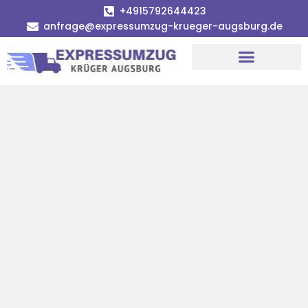
+4915792644423
anfrage@expressumzug-krueger-augsburg.de
Umzugsunternehmen Augsburg
Umzugsservice Augsburg