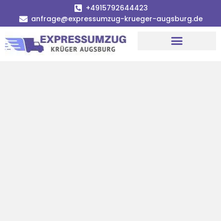
+4915792644423
anfrage@expressumzug-krueger-augsburg.de
Umzugsunternehmen Augsburg
Umzugsservice Augsburg