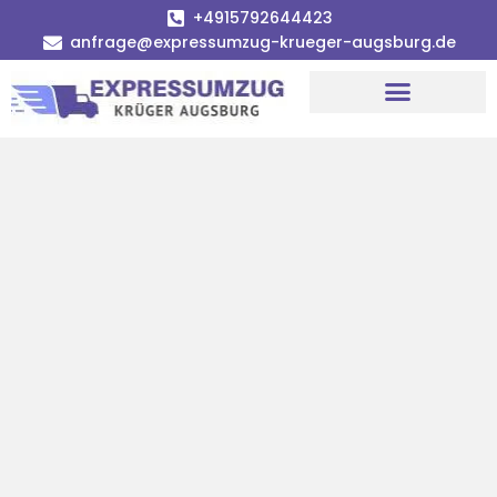
+4915792644423
anfrage@expressumzug-krueger-augsburg.de
Umzugsunternehmen Augsburg
Umzugsservice Augsburg