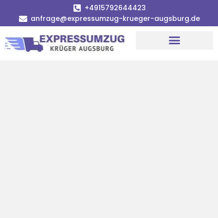
+4915792644423
anfrage@expressumzug-krueger-augsburg.de
Umzugsunternehmen Augsburg
Umzugsservice Augsburg