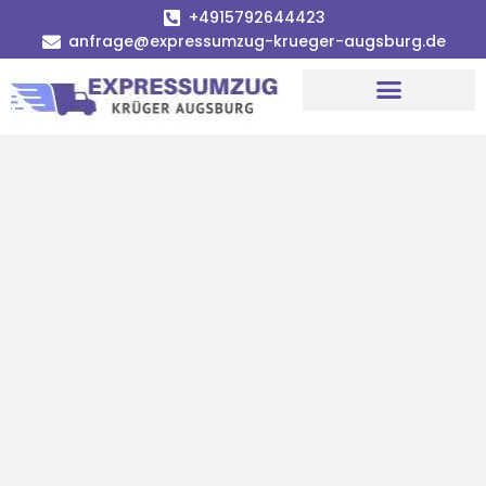
+4915792644423
anfrage@expressumzug-krueger-augsburg.de
Umzugsunternehmen Augsburg
Umzugsservice Augsburg